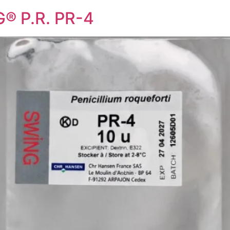
® P.R. PR-4