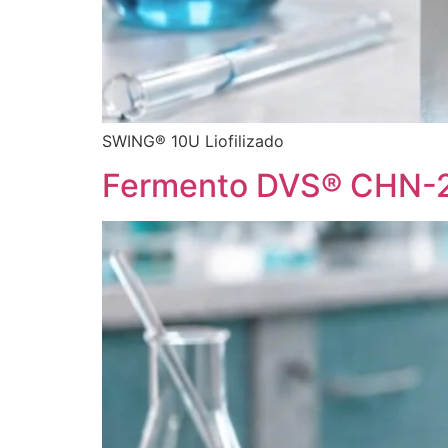
SWING® 10U Liofilizado
Fermento DVS® CHN-