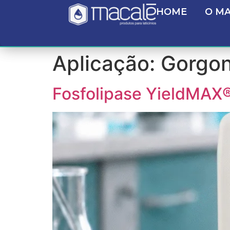
HOME
O M
Aplicação:
Gorgon
Fosfolipase YieldMAX