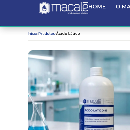
HOME
O M
›
›
Início
Produtos
Ácido Lático