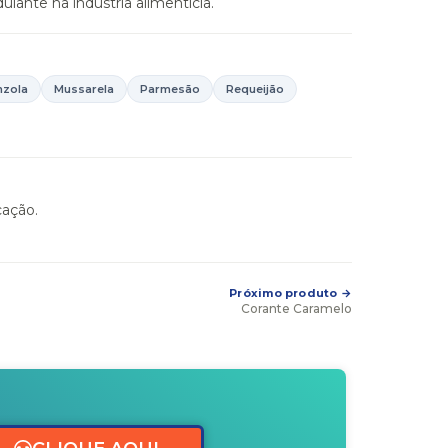
lante na indústria alimentícia.
zola
Mussarela
Parmesão
Requeijão
cação.
Próximo produto →
Corante Caramelo