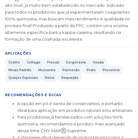
alto nível, já muito bem estabelecido no mercado. Indicado
para todos os produtores que já experimentaram coagulantes
100% quimosina, mas buscam mais rendimento e qualidade no
produto final! Produzido a partir de FPC, contém uma enzima
altamente específica para a kappa-caseína, resultando na
formação de uma coalhada excelente.
APLICAÇÕES
Coalho
Cottage
Frescal
Gorgonzola
Gouda
Minas Padrão
Mussarela
Parmesão
Prato
Provolone
Queijos Especiais
Reino
Requeijão
RECOMENDAÇÕES E DICAS
A opção em pó é isenta de conservantes, e portanto
ideal para aplicação em produtos naturais e/ou artesanais.
Para produtores já familiarizados com soluções 100%
quimosina, recomendamos o produto mais avançado
dessa linha: CHY-MAXⓇ Supreme.
A dosagem ideal depende de muitos fatores como a