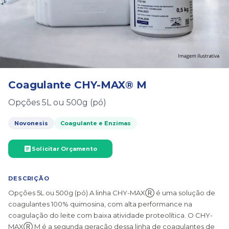
Coagulante CHY-MAX® M
Opções 5L ou 500g (pó)
Novonesis
Coagulante e Enzimas
Solicitar Orçamento
DESCRIÇÃO
Opções 5L ou 500g (pó) A linha CHY-MAXⓇ é uma solução de
coagulantes 100% quimosina, com alta performance na
coagulação do leite com baixa atividade proteolítica. O CHY-
MAXⓇ M é a segunda geração dessa linha de coagulantes de