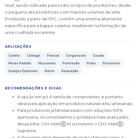
nível, sendo indicado para todos os tipos de produtores, desde
o pequeno até produtores com maiores volumes de leite.
Produzido a partir de FPC, contém uma enzima altamente
específica para a kappa-caseína, resultando na formação de
uma coalhada excelente.
APLICAÇÕES
Coalho
Cottage
Frescal
Gorgonzola
Gouda
Minas Padrão
Mussarela
Parmesão
Prato
Provolone
Queijos Especiais
Reino
Requeijão
RECOMENDAÇÕES E DICAS
A opção em pó é isenta de conservantes, e portanto
ideal para aplicação em produtos naturais e/ou artesanais.
Para produtores já familiarizados com soluções 100%
quimosina, recomendamos o produtos mais avançados
dessa linha: CHY-MAXⓇ M ou mesmo o CHY-MAXⓇ
Supreme.
A dosagem ideal depende de muitos fatores como a