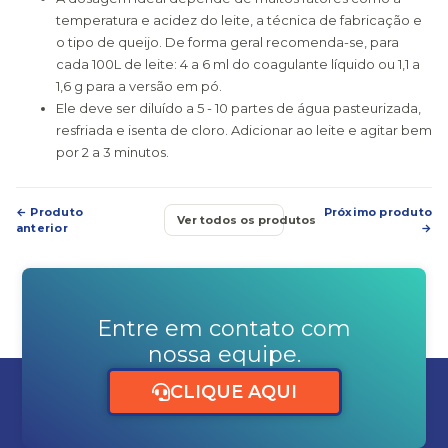
temperatura e acidez do leite, a técnica de fabricação e
o tipo de queijo. De forma geral recomenda-se, para
cada 100L de leite: 4 a 6 ml do coagulante líquido ou 1,1 a
1,6 g para a versão em pó.
Ele deve ser diluído a 5 - 10 partes de água pasteurizada,
resfriada e isenta de cloro. Adicionar ao leite e agitar bem
por 2 a 3 minutos.
← Produto
Próximo produto
Ver todos os produtos
anterior
→
Entre em contato com
nossa equipe.
CLIQUE AQUI