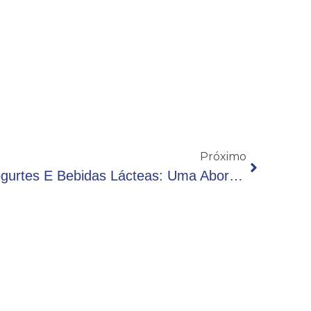
Próximo
VI Seminário Macalé – Iogurtes E Bebidas Lácteas: Uma Abordagem Completa