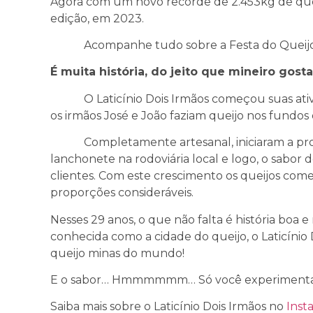
Agora com um novo recorde de 2.453kg de quei
edição, em 2023.
Acompanhe tudo sobre a Festa do Queij
É muita história, do jeito que mineiro gosta
O Laticínio Dois Irmãos começou suas ativ
os irmãos José e João faziam queijo nos fundos
Completamente artesanal, iniciaram a pro
lanchonete na rodoviária local e logo, o sabor 
clientes. Com este crescimento os queijos com
proporções consideráveis.
Nesses 29 anos, o que não falta é história boa
conhecida como a cidade do queijo, o Laticínio 
queijo minas do mundo!
E o sabor… Hmmmmmm… Só você experimenta
Saiba mais sobre o Laticínio Dois Irmãos no
Inst