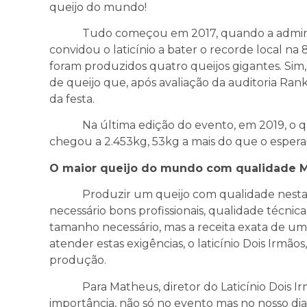
queijo do mundo!
Tudo começou em 2017, quando a administ
convidou o laticínio a bater o recorde local na 
foram produzidos quatro queijos gigantes. Sim,
de queijo que, após avaliação da auditoria Ranki
da festa.
Na última edição do evento, em 2019, o quei
chegou a 2.453kg, 53kg a mais do que o esperad
O maior queijo do mundo com qualidade 
Produzir um queijo com qualidade nesta pro
necessário bons profissionais, qualidade técnica
tamanho necessário, mas a receita exata de um
atender estas exigências, o laticínio Dois Irmão
produção.
Para Matheus, diretor do Laticínio Dois Irm
importância, não só no evento mas no nosso di