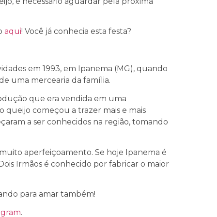
jo, é necessário aguardar pela próxima
o
aqui
! Você já conhecia esta festa?
idades em 1993, em Ipanema (MG), quando
 de uma mercearia da família.
dução que era vendida em uma
do queijo começou a trazer mais e mais
eçaram a ser conhecidos na região, tomando
 e muito aperfeiçoamento. Se hoje Ipanema é
Dois Irmãos é conhecido por fabricar o maior
ndo para amar também!
agram
.