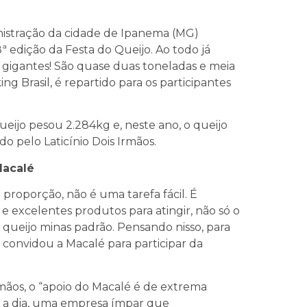
ração da cidade de Ipanema (MG)
8ª edição da Festa do Queijo. Ao todo já
 gigantes! São quase duas toneladas e meia
ng Brasil, é repartido para os participantes
jo pesou 2.284kg e, neste ano, o queijo
o pelo Laticínio Dois Irmãos.
Macalé
porção, não é uma tarefa fácil. É
 e excelentes produtos para atingir, não só o
 queijo minas padrão. Pensando nisso, para
s, convidou a Macalé para participar da
ãos, o “apoio do Macalé é de extrema
a a dia, uma empresa ímpar que