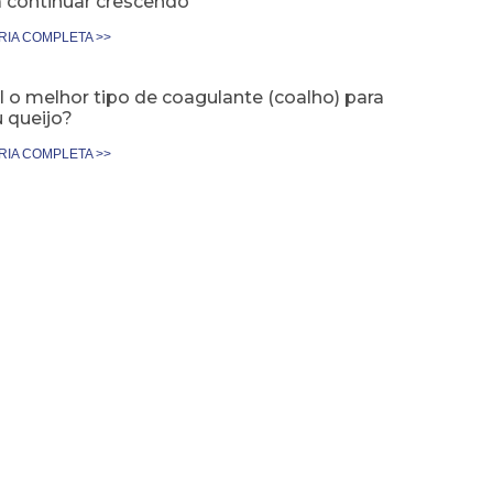
a continuar crescendo
RIA COMPLETA >>
 o melhor tipo de coagulante (coalho) para
 queijo?
RIA COMPLETA >>