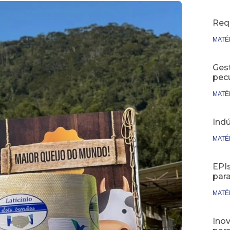
Req
MATÉ
Ges
pecu
MATÉ
Indú
MATÉ
EPIs
par
MATÉ
Inov