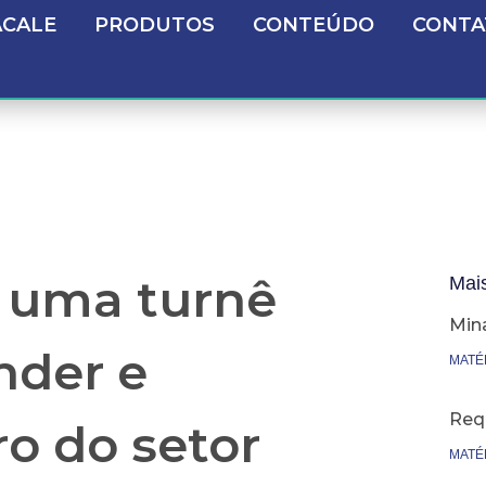
ACALE
PRODUTOS
CONTEÚDO
CONTA
: uma turnê
Mai
Min
nder e
MATÉ
Req
ro do setor
MATÉ