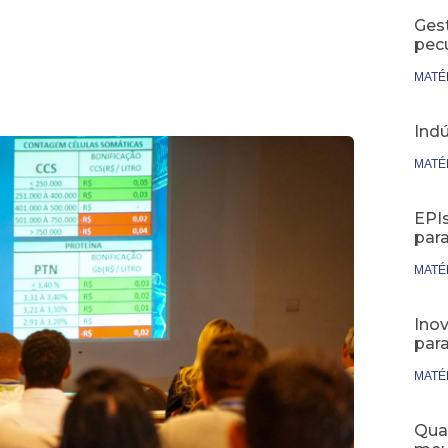
Ges
pecu
MATÉ
Indú
MATÉ
EPIs
par
MATÉ
Inov
par
MATÉ
Qual