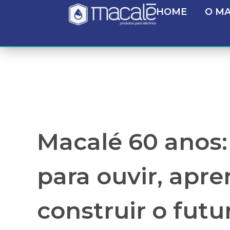
HOME
O M
Macalé 60 anos
para ouvir, apre
construir o futu