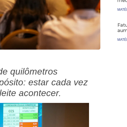
meu
MATÉ
Fatu
aum
MATÉ
de quilômetros
pósito: estar cada vez
eite acontecer.