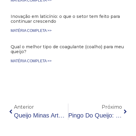
MATÉRIA COMPLETA >>
Inovação em laticínio: o que o setor tem feito para
continuar crescendo
MATÉRIA COMPLETA >>
Qual o melhor tipo de coagulante (coalho) para meu
queijo?
MATÉRIA COMPLETA >>
Anterior
Próximo
Queijo Minas Artesanal: Vale A Pena Investir Nesse Mercado?
Pingo Do Queijo: O Principal Ingrediente Da Produção Artesanal