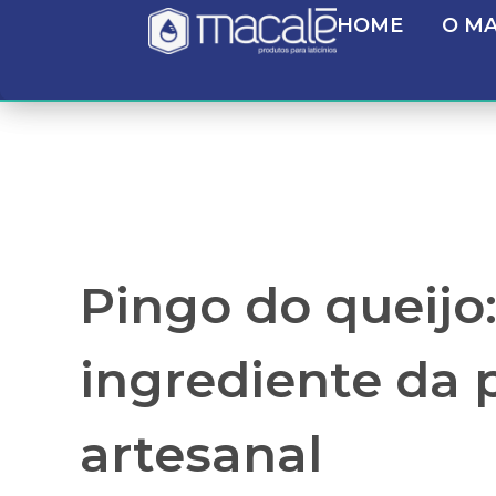
HOME
O M
Pingo do queijo:
ingrediente da
artesanal