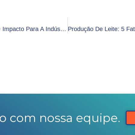
Probióticos: O Que São, Benefícios E O Impacto Para A Indústria De Laticínios
o com nossa equipe.