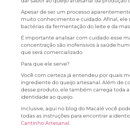
dar sabor ao queijo artesanal da produção d
Apesar de ser um processo aparentemente 
muito conhecimento e cuidado. Afinal, el
bactérias da fermentação do leite e da mas
É importante analisar com cuidado esse mat
concentração são inofensivos à saúde hum
que será comercializado.
Para que ele serve?
Você com certeza já entendeu por quais mo
ingrediente do queijo artesanal. Além de co
desse produto, ele também carrega toda a 
identidade ao queijo.
Inclusive, aqui no blog do Macalé você po
todas as instruções para encontrar a identid
Cantinho Artesanal
.