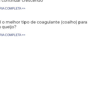
a continuar crescendo
RIA COMPLETA >>
 o melhor tipo de coagulante (coalho) para
 queijo?
RIA COMPLETA >>