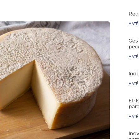
Req
MATÉ
Ges
pecu
MATÉ
Indú
MATÉ
EPIs
par
MATÉ
Inov