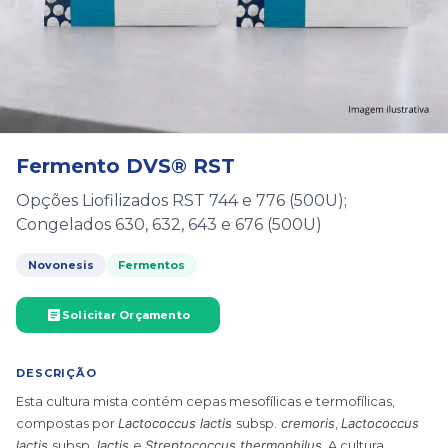
Fermento DVS® RST
Opções Liofilizados RST 744 e 776 (500U);
Congelados 630, 632, 643 e 676 (500U)
Novonesis
Fermentos
Solicitar Orçamento
DESCRIÇÃO
Esta cultura mista contém cepas mesofílicas e termofílicas,
compostas por
Lactococcus lactis
subsp.
cremoris
,
Lactococcus
lactis
subsp.
lactis
e
Streptococcus thermophilus
. A cultura