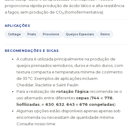
proporciona rápida produção de ácido lático e alta resistência
a fagos, sem produção de CO₂ (homofermentativa).
APLICAÇÕES
Cottage
Prato
Provolone
Queijos Especiais
Reino
RECOMENDAÇÕES E DICAS
A cultura é utilizada principalmente na produção de
queijos prensados semiduros, duros e muito duros, com
textura compacta e temperatura mínima de cozimento
de 35 °C. Exemplos de aplicações incluem
Cheddar, Raclette e Saint Paulin.
Para a realização de
rotação fágica
recomenda-se o
uso alternado entre diferentes
cepas
(
744
e
776
,
liofilizadas
, e
630
,
632
,
643
e
676 congeladas
).
Algumas opções estão disponíveis apenas apenas sob
encomenda ou necessitam de quantidade mínima.
Consulte nosso time.