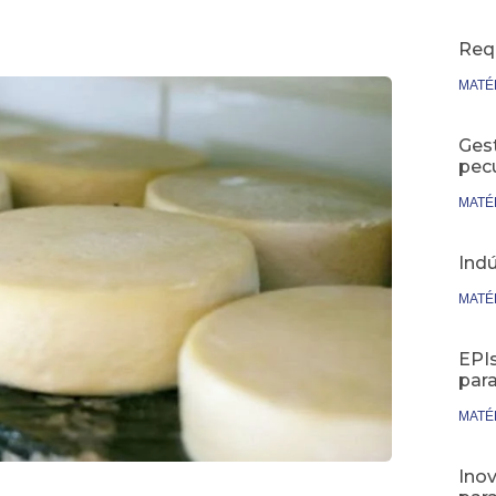
Req
MATÉ
Ges
pecu
MATÉ
Indú
MATÉ
EPIs
par
MATÉ
Inov