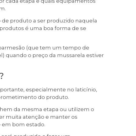
 por cada etapa e quais equipamentos
ém.
o de produto a ser produzido naquela
 produtos é uma boa forma de se
r parmesão (que tem um tempo de
l) quando o preço da mussarela estiver
?
rtante, especialmente no laticínio,
mprometimento do produto.
lhem da mesma etapa ou utilizem o
er muita atenção e manter os
e em bom estado.