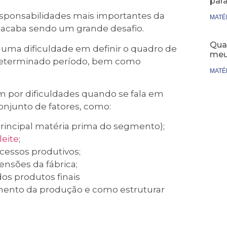
par
sponsabilidades mais importantes da
MATÉ
le acaba sendo um grande desafio.
Qual
 uma dificuldade em definir o quadro de
meu
determinado período, bem como
MATÉ
m por dificuldades quando se fala em
onjunto de fatores, como:
principal matéria prima do segmento);
leite
;
cessos produtivos;
nsões da fábrica;
dos produtos finais
mento da produção e como estruturar