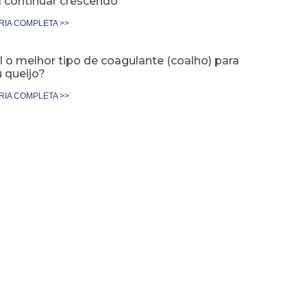
a continuar crescendo
RIA COMPLETA >>
 o melhor tipo de coagulante (coalho) para
 queijo?
RIA COMPLETA >>