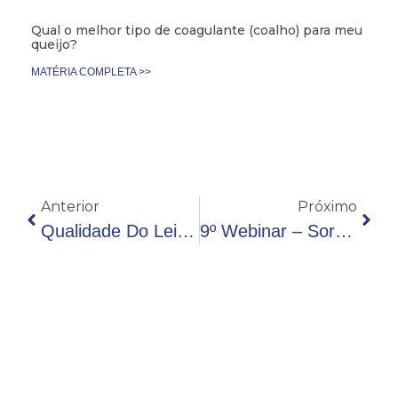
Qual o melhor tipo de coagulante (coalho) para meu
queijo?
MATÉRIA COMPLETA >>
Anterior
Próximo
Qualidade Do Leite: Parâmetros Fundamentais De Avaliação
9º Webinar – Soro De Leite