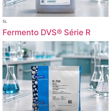
5L
Fermento DVS® Série R