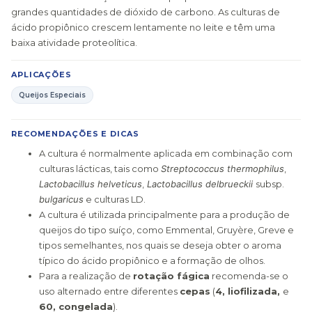
grandes quantidades de dióxido de carbono. As culturas de
ácido propiônico crescem lentamente no leite e têm uma
baixa atividade proteolítica.
APLICAÇÕES
Queijos Especiais
RECOMENDAÇÕES E DICAS
A cultura é normalmente aplicada em combinação com
culturas lácticas, tais como
Streptococcus thermophilus
,
Lactobacillus helveticus
,
Lactobacillus delbrueckii
subsp.
bulgaricus
e culturas LD.
A cultura é utilizada principalmente para a produção de
queijos do tipo suíço, como Emmental, Gruyère, Greve e
tipos semelhantes, nos quais se deseja obter o aroma
típico do ácido propiônico e a formação de olhos.
Para a realização de
rotação fágica
recomenda-se o
uso alternado entre diferentes
cepas
(
4, liofilizada,
e
60, congelada
).