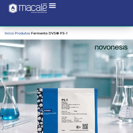
›
›
Início
Produtos
Fermento DVS® PS-1